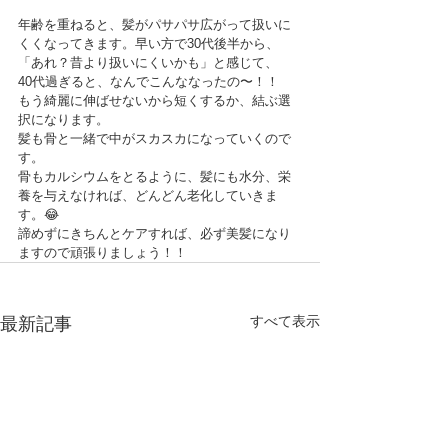
年齢を重ねると、髪がパサパサ広がって扱いに
くくなってきます。早い方で30代後半から、
「あれ？昔より扱いにくいかも」と感じて、
40代過ぎると、なんでこんななったの〜！！
もう綺麗に伸ばせないから短くするか、結ぶ選
択になります。
髪も骨と一緒で中がスカスカになっていくので
す。
骨もカルシウムをとるように、髪にも水分、栄
養を与えなければ、どんどん老化していきま
す。😂
諦めずにきちんとケアすれば、必ず美髪になり
ますので頑張りましょう！！
すべて表示
最新記事