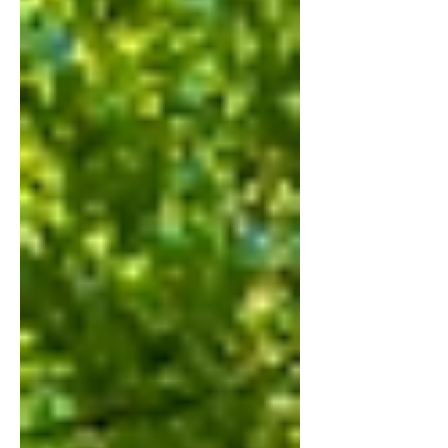
通ってくださってるお客様も多く、 毎年のよう
に、 「施設に入ることになった」 「足が悪く
なった」 「送迎がないと来られなくなった」
そんなお話を耳にします。 とても寂しいです。
でも同時に、それだけ長い年月を一緒に過ごさ
せていただいたこと、 そして、長く元気で通っ
てくださったことに心から感謝しています。 美
容師をしていると、お客様と一緒に歳を重ねて
いるのだと感じることがあります。 寂しさもあ
りますが、それ以上に、長い年月を共に過ごさ
せていただけることのありがたさを感じていま
す。 これからも、お一人おひとりに寄り添いな
がら、 髪を通してその方らしい毎日のお手伝い
ができたらと思います。