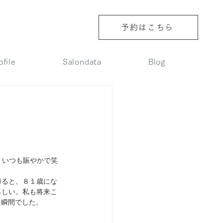
予約はこちら
ofile
Salondata
Blog
、いつも賑やかで笑
帰ると、８１歳にな
らしい。私も将来こ
た瞬間でした。