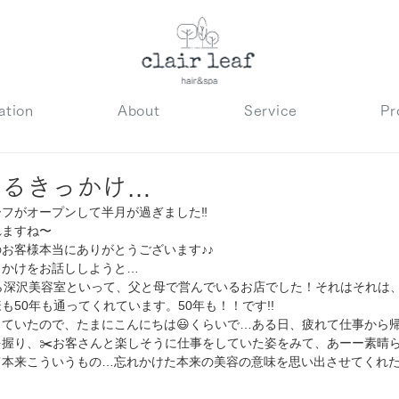
ation
About
Service
Pr
めるきっかけ…
フがオープンして半月が過ぎました‼
れますね〜
お客様本当にありがとうございます♪♪
っかけをお話ししようと…
ら深沢美容室といって、父と母で営んでいるお店でした！それはそれは
も50年も通ってくれています。50年も！！です!!
ていたので、たまにこんにちは😃くらいで…ある日、疲れて仕事から
握り、✂️お客さんと楽しそうに仕事をしていた姿をみて、あーー素晴
て本来こういうもの…忘れかけた本来の美容の意味を思い出させてくれ